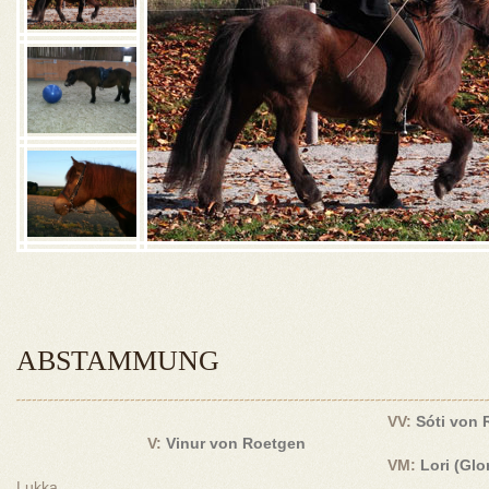
ABSTAMMUNG
VV:
Sóti von 
V:
Vinur von Roetgen
VM:
Lori (Glo
Lukka