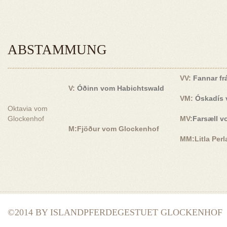
ABSTAMMUNG
VV:
Fannar fr
V:
Óðinn vom Habichtswald
VM:
Óskadís 
Oktavia vom
Glockenhof
MV:
Farsæll v
M:Fjöður vom Glockenhof
MM:Litla Per
©2014 BY ISLANDPFERDEGESTUET GLOCKENHOF