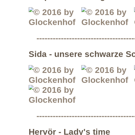
------------------------------------
Sida - unsere schwarze S
------------------------------------
Hervör - Lady's time